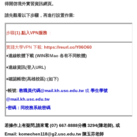
得開啓境外實習資訊網頁。
請先觀看以下步驟，再進行設置作業:
步驟
(1).點入VPN服務
:
實踐大學VPN 下載:
https://reurl.cc/Y06O60
♦連線軟體下載 (WIN和Ｍac 各有不同軟體)
♦
連線資訊(登入URL)
♦
確認帳密(高雄校區):(如下)
•帳號:
教職員代碼@mail.kh.usc.edu.tw
或
學生學號
@mail.kh.usc.edu.tw
•密碼：同校務系統密碼
若操作上有疑問,請來電 (07) 667-8888分機 3294(陳老師),
或
Email: komechen118@g2.usc.edu.tw 陳玉芬老師