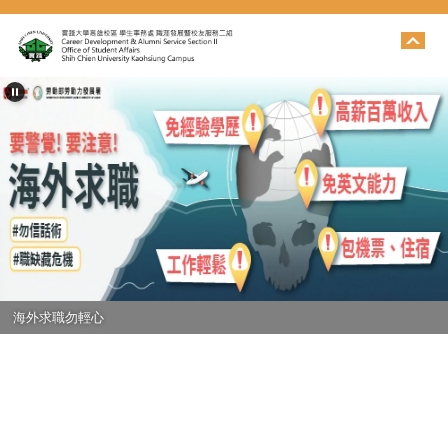
跳
到
主
要
內
容
區
海外求職勿輕心