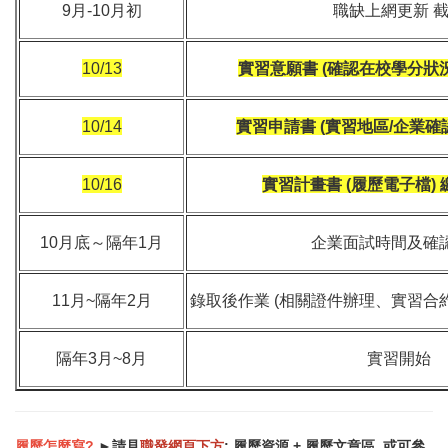
9月-10月初
職缺上網更新 
10/13
實習意願書 (確認在校學分狀況
10/14
實習申請書 (實習地區/企業確
10/16
實習計畫書 (履歷電子檔)
10月底～隔年1月
企業面試時間及確
11月~隔年2月
錄取後作業 (相關證件辦理、實習合
隔年3月~8月
實習開始
履歷怎麼寫?
►請見
職發網頁
下方
:
履歷資源 + 履歷文章區
,
或可參