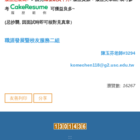
考
可
獲益良多~
(忌抄襲, 因面試時即可核對見真章）
職涯發展暨校友服務二組
陳玉芬老師#3294
komechen118@g2.usc.edu.tw
瀏覽數:
16267
友善列印
分享
:::