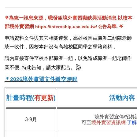
𖤐為統一訊息來源，職發組境外實習
職缺與活動消息 以
校本
部境外實習網
為準. 𖤐
https://internship.usc.edu.tw/
公告
申請資料文件與其它相關連繫，高雄校區由職涯二組陳老師
統一收件，因校本部沒有高雄校區同學之學籍資料，
請勿直接寄件至校本部職涯一組，以免造成職涯一組老師作
🙋
業不便, 特此告知，請大家配合。
＊2026境外實習文件繳交時程
計畫時程(
有更新
)
活動內容
境外實習宣傳/招募
3-9月
可至
境外實習資訊網
了解