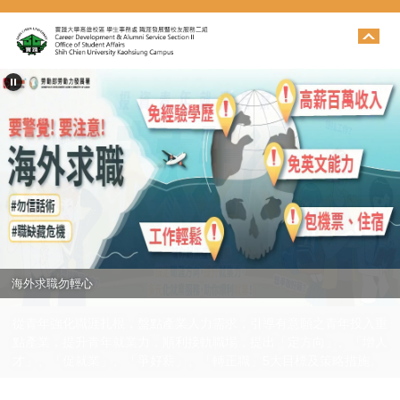
跳
到
主
要
內
容
區
海外求職勿輕心
從青年強化職涯扎根，盤點產業人力需求，引導有意願之青年投入重
點產業，提升青年就業力，順利接軌職場，提出「定方向」、「增人
才」、「促就業」、「爭好薪」、「轉正職」5大目標及策略措施。