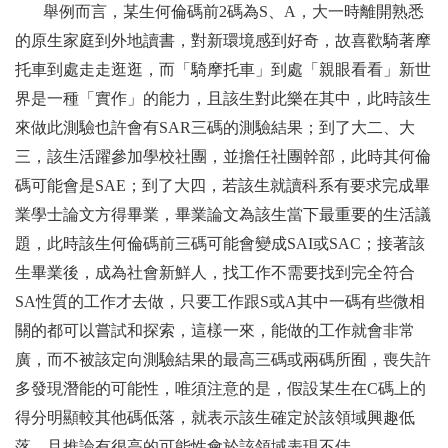
舉例而言，某生何倫碼前2碼為S、A，大一時離開熟悉
的原生家庭到外地讀書，對新環境感到好奇，故喜歡騎著摩
托車到處走走逛逛，而「騎摩托車」到處「親眼看看」新世
界是一種「實作」的能力，且該生對此樂在其中，此時該生
來做此測驗也許會有SAR三碼的測驗結果；到了大二、大
三，該生活躍參加學校社團，並擔任社團幹部，此時其何倫
碼可能會是SAE；到了大四，若該生就讀科系有要求完成畢
業學士論文方得畢業，畢業論文為該生當下最重要的生活議
題，此時該生何倫碼前三碼可能會變成SAI或SAC；接著該
生畢業後，成為社會新鮮人，找工作不需要找到完全符合
SA
性質
的工作
才去做，只要工作跟
S
或
A
其中一碼有些微相
關的都可以嘗試和探索，這樣一來，能做的工作就會非常
廣，而不被該定向測驗結果的最高三碼或兩碼所囿，喪失許
多發現潛能的可能性，唯須注意的是，假設某生在C碼上的
得分明顯較其他碼低落，就表示該生確定於該領域興趣低
落，且推論有很高的可能性會於該領域表現不佳。