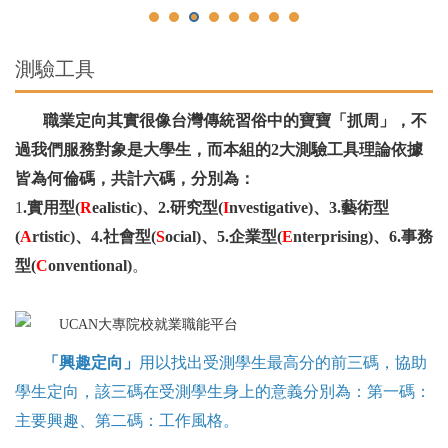
測驗工具
職業定向其實很像台灣傳統習俗中的寶寶「抓周」，不
過我們服務對象是大學生，而本組的2大測驗工具理論依據
皆為
何倫碼
，共計六碼，分別為：
1
.實用型(
R
ealistic)、2.研究型(
I
nvestigative)、3.藝術型
(
A
rtistic)、4.社會型(
S
ocial)、5.企業型(
E
nterprising)、6.事務
型(
C
onventional)
。
「興趣定向」
用以找出受測學生最高分的前三碼，協助
學生定向，該三碼在受測學生身上的意義分別為：第一碼：
主要興趣、第二碼：工作風格。